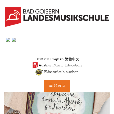
Skip
to
main
content
Deutsch
English
繁體中文
Austrian Music Education
Bläserurlaub buchen
☰ Menu