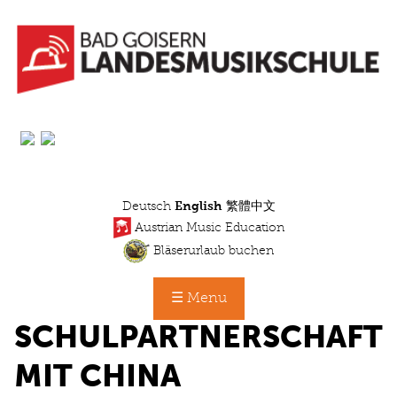
Skip
to
main
content
Deutsch
English
繁體中文
Austrian Music Education
Bläserurlaub buchen
☰ Menu
SCHULPARTNERSCHAFT
MIT CHINA