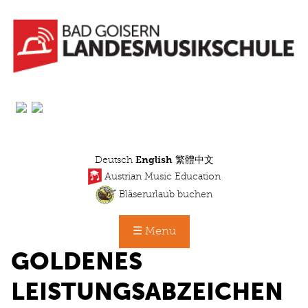
Skip
to
main
content
Deutsch
English
繁體中文
Austrian Music Education
Bläserurlaub buchen
☰ Menu
GOLDENES
LEISTUNGSABZEICHEN