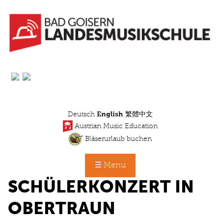
Skip
to
main
content
Deutsch
English
繁體中文
Austrian Music Education
Bläserurlaub buchen
☰ Menu
SCHÜLERKONZERT IN
OBERTRAUN