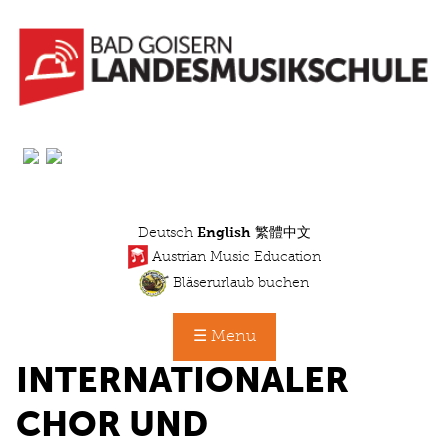
Skip
to
main
content
Deutsch
English
繁體中文
Austrian Music Education
Bläserurlaub buchen
☰ Menu
INTERNATIONALER
CHOR UND