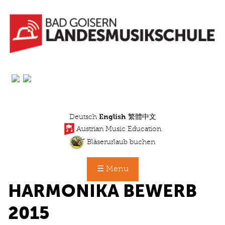
Skip
to
main
content
Deutsch
English
繁體中文
Austrian Music Education
Bläserurlaub buchen
☰ Menu
HARMONIKA BEWERB
2015