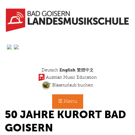
Skip
to
main
content
Deutsch
English
繁體中文
Austrian Music Education
Bläserurlaub buchen
☰ Menu
50 JAHRE KURORT BAD
GOISERN