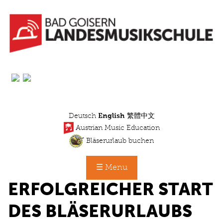
Skip
to
main
content
Deutsch
English
繁體中文
Austrian Music Education
Bläserurlaub buchen
☰ Menu
ERFOLGREICHER START
DES BLÄSERURLAUBS