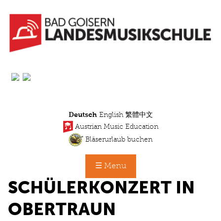
Direkt
zum
Inhalt
Deutsch
English
繁體中文
Austrian Music Education
Bläserurlaub buchen
☰ Menu
SCHÜLERKONZERT IN
OBERTRAUN