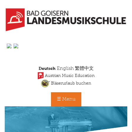
Direkt
zum
Inhalt
English
繁體中文
Deutsch
Austrian Music Education
Bläserurlaub buchen
☰ Menu