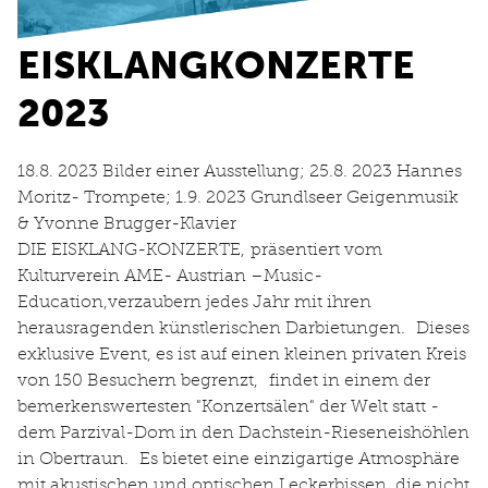
EISKLANGKONZERTE
2023
18.8. 2023 Bilder einer Ausstellung; 25.8. 2023 Hannes
Moritz- Trompete; 1.9. 2023 Grundlseer Geigenmusik
& Yvonne Brugger-Klavier
DIE EISKLANG-KONZERTE, präsentiert vom
Kulturverein AME- Austrian –Music-
Education,verzaubern jedes Jahr mit ihren
herausragenden künstlerischen Darbietungen. Dieses
exklusive Event, es ist auf einen kleinen privaten Kreis
von 150 Besuchern begrenzt, findet in einem der
bemerkenswertesten "Konzertsälen" der Welt statt -
dem Parzival-Dom in den Dachstein-Rieseneishöhlen
in Obertraun. Es bietet eine einzigartige Atmosphäre
mit akustischen und optischen Leckerbissen, die nicht