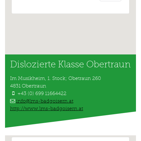
Dislozierte Klasse Obertraun
Im Musikheim, 1. Stock; Obetraun 260
4831
Obertraun
+43 (0) 699 11664422
info@lms-badgoisern.at
http://www.lms-badgoisern.at