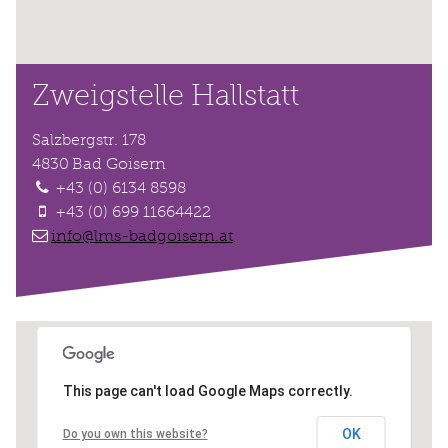
Zweigstelle Hallstatt
Salzbergstr. 178
4830
Bad Goisern
+43 (0) 6134 8598
+43 (0) 699 11664422
info@lms-badgoisern.at
This page can't load Google Maps correctly.
OK
Do you own this website?