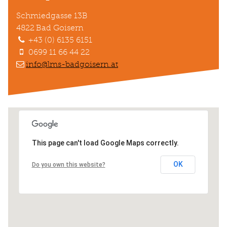
Schmiedgasse 13B
4822
Bad Goisern
+43 (0) 6135 6151
0699 11 66 44 22
info@lms-badgoisern.at
This page can't load Google Maps correctly.
OK
Do you own this website?