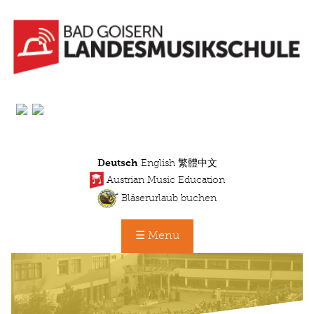
Direkt
zum
Inhalt
Deutsch
English
繁體中文
Austrian Music Education
Bläserurlaub buchen
☰ Menu