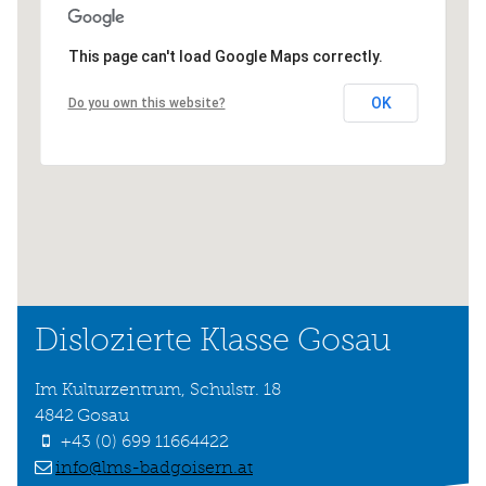
This page can't load Google Maps correctly.
OK
Do you own this website?
Dislozierte Klasse Gosau
Im Kulturzentrum, Schulstr. 18
4842
Gosau
+43 (0) 699 11664422
info@lms-badgoisern.at