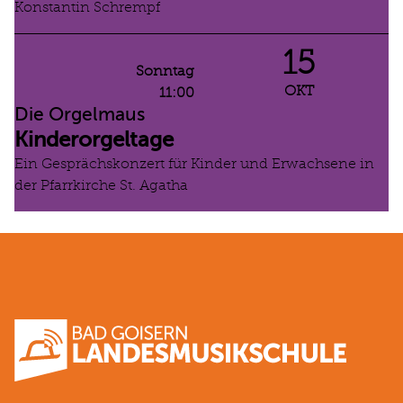
Konstantin Schrempf
15
Sonntag
OKT
11:00
Die Orgelmaus
Kinderorgeltage
Ein Gesprächskonzert für Kinder und Erwachsene in
der Pfarrkirche St. Agatha