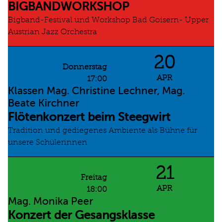
BIGBANDWORKSHOP
Bigband-Festival und Workshop Bad Goisern- Upper
Austrian Jazz Orchestra
20
Donnerstag
APR
17:00
Klassen Mag. Christine Lechner, Mag.
Beate Kirchner
Flötenkonzert beim Steegwirt
Tradition und gediegenes Ambiente als Bühne für
unsere Schülerinnen
21
Freitag
APR
18:00
Mag. Monika Peer
Konzert der Gesangsklasse