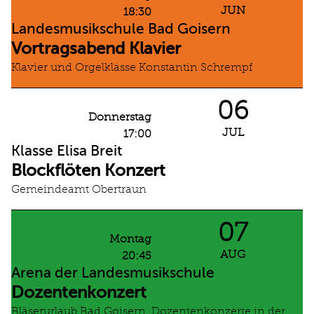
JUN
18:30
Landesmusikschule Bad Goisern
Vortragsabend Klavier
Klavier und Orgelklasse Konstantin Schrempf
06
Donnerstag
JUL
17:00
Klasse Elisa Breit
Blockflöten Konzert
Gemeindeamt Obertraun
07
Montag
AUG
20:45
Arena der Landesmusikschule
Dozentenkonzert
Bläserurlaub Bad Goisern, Dozentenkonzerte in der