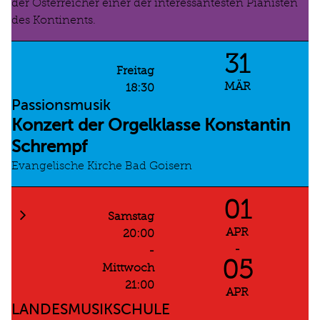
der Österreicher einer der interessantesten Pianisten
des Kontinents.
31
Freitag
MÄR
18:30
Passionsmusik
Konzert der Orgelklasse Konstantin
Schrempf
Evangelische Kirche Bad Goisern
01
Samstag
APR
20:00
-
-
05
Mittwoch
21:00
APR
LANDESMUSIKSCHULE