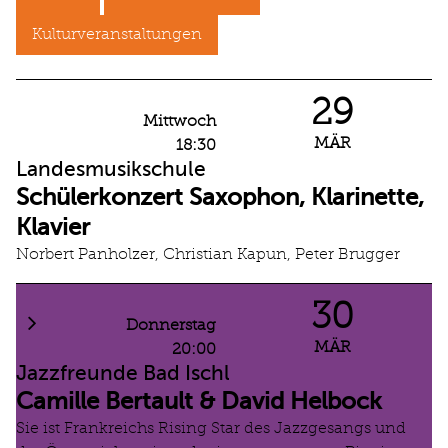
Kulturveranstaltungen
29
Mittwoch
MÄR
18:30
Landesmusikschule
Schülerkonzert Saxophon, Klarinette,
Klavier
Norbert Panholzer, Christian Kapun, Peter Brugger
30
Donnerstag
MÄR
20:00
Jazzfreunde Bad Ischl
Camille Bertault & David Helbock
Sie ist Frankreichs Rising Star des Jazzgesangs und