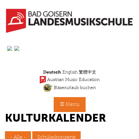
Direkt
zum
Inhalt
Deutsch
English
繁體中文
Austrian Music Education
Bläserurlaub buchen
☰ Menu
KULTURKALENDER
- Alle -
Schülerkonzerte