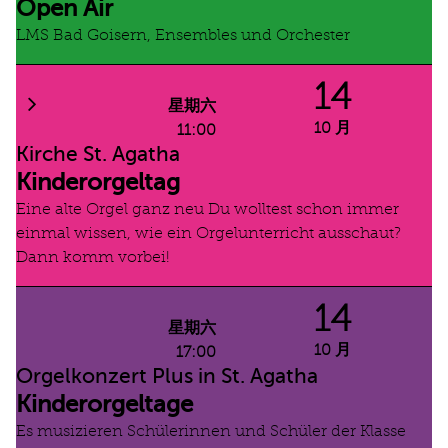
Open Air
LMS Bad Goisern, Ensembles und Orchester
14
星期六
10 月
11:00
Kirche St. Agatha
Kinderorgeltag
Eine alte Orgel ganz neu Du wolltest schon immer
einmal wissen, wie ein Orgelunterricht ausschaut?
Dann komm vorbei!
14
星期六
10 月
17:00
Orgelkonzert Plus in St. Agatha
Kinderorgeltage
Es musizieren Schülerinnen und Schüler der Klasse