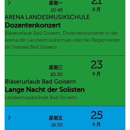
21
星期一
8 月
20:45
ARENA LANDESMUSIKSCHULE
Dozentenkonzert
Bläserurlaub Bad Goisern, Dozentenkonzerte in der
Arena der Landesmusikschule oder bei Regenwetter
im Festsaal Bad Goisern.
23
星期三
8 月
20:30
Bläserurlaub Bad Goisern
Lange Nacht der Solisten
Landesmusikschule Bad Goisern
25
星期五
8 月
16:30