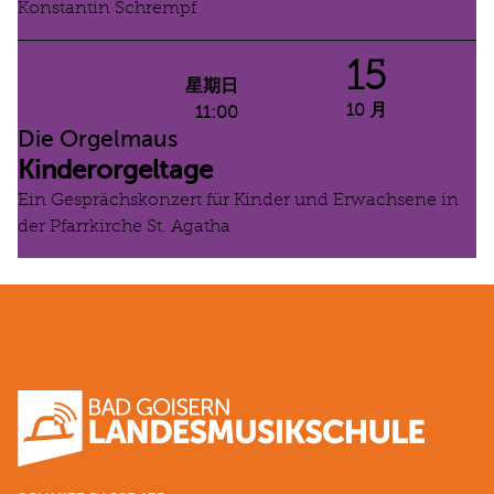
Konstantin Schrempf
15
星期日
10 月
11:00
Die Orgelmaus
Kinderorgeltage
Ein Gesprächskonzert für Kinder und Erwachsene in
der Pfarrkirche St. Agatha