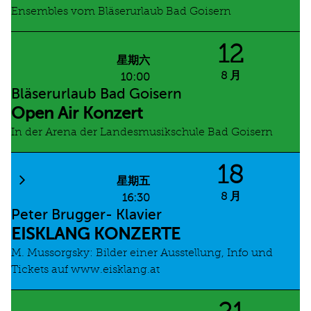
Ensembles vom Bläserurlaub Bad Goisern
12
星期六
8 月
10:00
Bläserurlaub Bad Goisern
Open Air Konzert
In der Arena der Landesmusikschule Bad Goisern
18
星期五
8 月
16:30
Peter Brugger- Klavier
EISKLANG KONZERTE
M. Mussorgsky: Bilder einer Ausstellung, Info und
Tickets auf www.eisklang.at