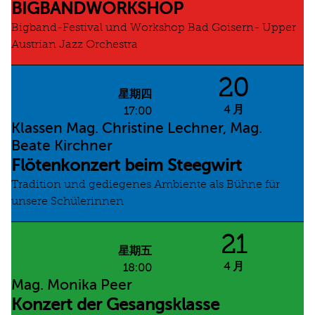
BIGBANDWORKSHOP
Bigband-Festival und Workshop Bad Goisern- Upper
Austrian Jazz Orchestra
20
星期四
4 月
17:00
Klassen Mag. Christine Lechner, Mag.
Beate Kirchner
Flötenkonzert beim Steegwirt
Tradition und gediegenes Ambiente als Bühne für
unsere Schülerinnen
21
星期五
4 月
18:00
Mag. Monika Peer
Konzert der Gesangsklasse