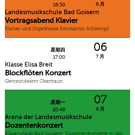
6 月
18:30
Landesmusikschule Bad Goisern
Vortragsabend Klavier
Klavier und Orgelklasse Konstantin Schrempf
06
星期四
7 月
17:00
Klasse Elisa Breit
Blockflöten Konzert
Gemeindeamt Obertraun
07
星期一
8 月
20:45
Arena der Landesmusikschule
Dozentenkonzert
Bläserurlaub Bad Goisern, Dozentenkonzerte in der