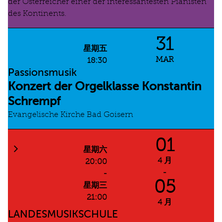
der Österreicher einer der interessantesten Pianisten
des Kontinents.
31
星期五
MAR
18:30
Passionsmusik
Konzert der Orgelklasse Konstantin
Schrempf
Evangelische Kirche Bad Goisern
01
星期六
4 月
20:00
-
-
05
星期三
21:00
4 月
LANDESMUSIKSCHULE