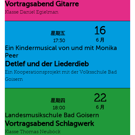
Vortragsabend Gitarre
Klasse Daniel Egielman
16
星期五
6 月
17:30
Ein Kindermusical von und mit Monika
Peer
Detlef und der Liederdieb
Ein Kooperationsprojekt mit der Volksschule Bad
Goisern
22
星期四
6 月
18:00
Landesmusikschule Bad Goisern
Vortragsabend Schlagwerk
Klasse Thomas Neuböck