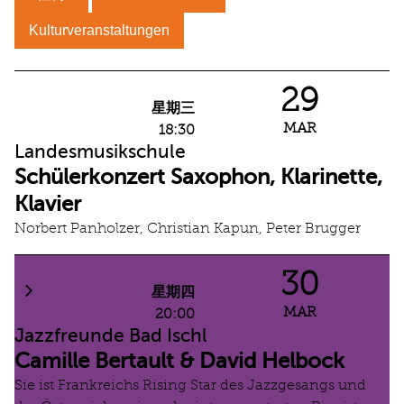
Kulturveranstaltungen
29
星期三
MAR
18:30
Landesmusikschule
Schülerkonzert Saxophon, Klarinette,
Klavier
Norbert Panholzer, Christian Kapun, Peter Brugger
30
星期四
MAR
20:00
Jazzfreunde Bad Ischl
Camille Bertault & David Helbock
Sie ist Frankreichs Rising Star des Jazzgesangs und