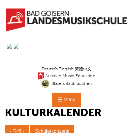
移
至
主
內
容
Deutsch
English
繁體中文
Austrian Music Education
Bläserurlaub buchen
☰ Menu
KULTURKALENDER
- 任何 -
Schülerkonzerte