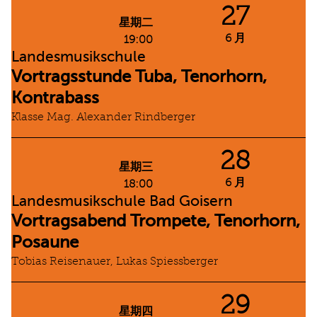
27
星期二
6 月
19:00
Landesmusikschule
Vortragsstunde Tuba, Tenorhorn,
Kontrabass
Klasse Mag. Alexander Rindberger
28
星期三
6 月
18:00
Landesmusikschule Bad Goisern
Vortragsabend Trompete, Tenorhorn,
Posaune
Tobias Reisenauer, Lukas Spiessberger
29
星期四