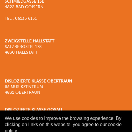
SCHMIEDGASSE 13B
4822 BAD GOISERN
TEL.: 06135 6151
ZWEIGSTELLE HALLSTATT
SALZBERGSTR. 178
4830 HALLSTATT
DISLOZIERTE KLASSE OBERTRAUN
IM MUSIKZENTRUM
4831 OBERTRAUN
DISLOZIERTE KLASSE GOSAU
IM KULTURZENTRUM
We use cookies to improve the browsing experience. By
SCHULSTRASSE 18
clicking on links on this website, you agree to our cookie
4824 GOSAU
policy.