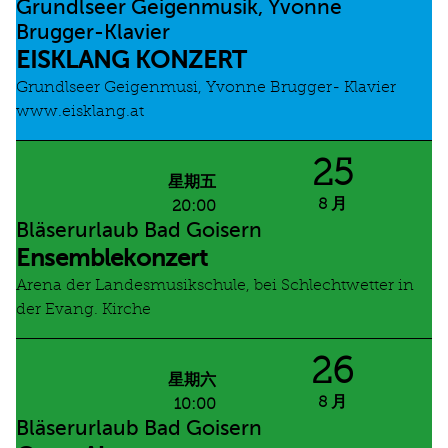
Grundlseer Geigenmusik, Yvonne
Brugger-Klavier
EISKLANG KONZERT
Grundlseer Geigenmusi, Yvonne Brugger- Klavier
www.eisklang.at
25
星期五
8 月
20:00
Bläserurlaub Bad Goisern
Ensemblekonzert
Arena der Landesmusikschule, bei Schlechtwetter in
der Evang. Kirche
26
星期六
8 月
10:00
Bläserurlaub Bad Goisern