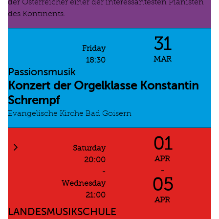
der Österreicher einer der interessantesten Pianisten
des Kontinents.
31
Friday
MAR
18:30
Passionsmusik
Konzert der Orgelklasse Konstantin
Schrempf
Evangelische Kirche Bad Goisern
01
Saturday
APR
20:00
-
-
05
Wednesday
21:00
APR
LANDESMUSIKSCHULE