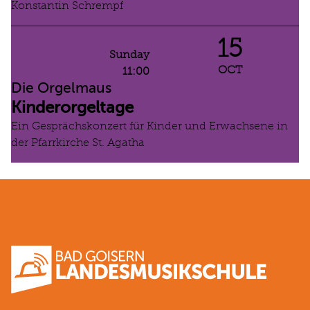
Konstantin Schrempf
15
Sunday
OCT
11:00
Die Orgelmaus
Kinderorgeltage
Ein Gesprächskonzert für Kinder und Erwachsene in
der Pfarrkirche St. Agatha