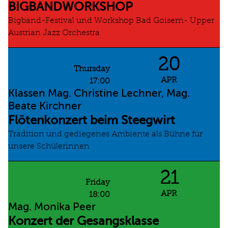
BIGBANDWORKSHOP
Bigband-Festival und Workshop Bad Goisern- Upper
Austrian Jazz Orchestra
20
Thursday
APR
17:00
Klassen Mag. Christine Lechner, Mag.
Beate Kirchner
Flötenkonzert beim Steegwirt
Tradition und gediegenes Ambiente als Bühne für
unsere Schülerinnen
21
Friday
APR
18:00
Mag. Monika Peer
Konzert der Gesangsklasse