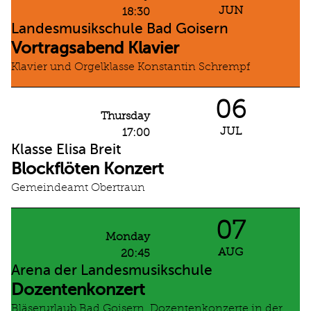
JUN
18:30
Landesmusikschule Bad Goisern
Vortragsabend Klavier
Klavier und Orgelklasse Konstantin Schrempf
06
Thursday
JUL
17:00
Klasse Elisa Breit
Blockflöten Konzert
Gemeindeamt Obertraun
07
Monday
AUG
20:45
Arena der Landesmusikschule
Dozentenkonzert
Bläserurlaub Bad Goisern, Dozentenkonzerte in der