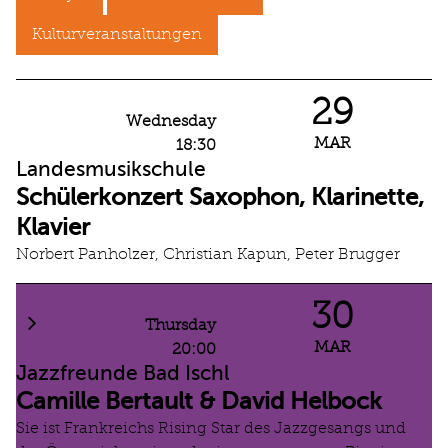
Kulturveranstaltungen
29
Wednesday
MAR
18:30
Landesmusikschule
Schülerkonzert Saxophon, Klarinette,
Klavier
Norbert Panholzer, Christian Kapun, Peter Brugger
30
Thursday
MAR
20:00
Jazzfreunde Bad Ischl
Camille Bertault & David Helbock
Sie ist Frankreichs Rising Star des Jazzgesangs und