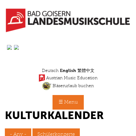
Skip
to
main
content
Deutsch
English
繁體中文
Austrian Music Education
Bläserurlaub buchen
☰ Menu
KULTURKALENDER
- Any -
Schülerkonzerte